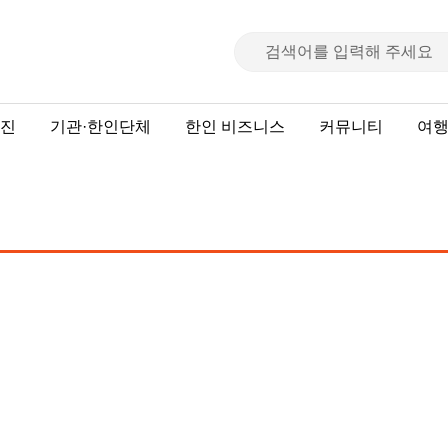
진
기관·한인단체
한인 비즈니스
커뮤니티
여