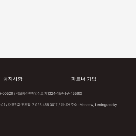
재외국민 신변
제4회 전러시아 K-Film 페스티벌, 모
스크바·상트페테르부르크서 성황리
개최
공지사항
파트너 가입
18-65-00529 / 정보통신판매업신고 제1324-대전서구-4556호
ia21 / 대표전화 왓츠앱: 7 925 456 0017 / 러시아 주소 : Moscow, Leningradsky