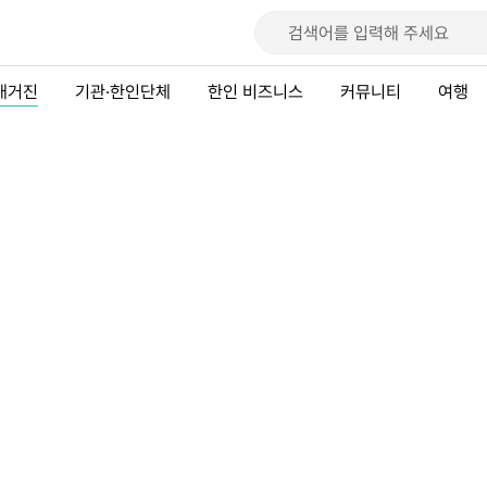
매거진
기관·한인단체
한인 비즈니스
커뮤니티
여행
아2: 러시아 귀족은 왜 프랑스
을까?
 한때 러시아어보다 프랑스...