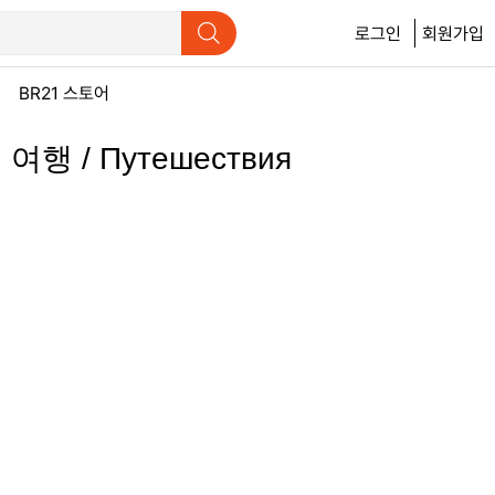
로그인
회원가입
BR21 스토어
여행 / Путешествия
세계 8대 불가사의 '호박방'은 
더 읽어보기
러시아 입국 후 ‘진짜로’ 필요한 
더 읽어보기
러시아 현대미술 어디서 관람하
더 읽어보기