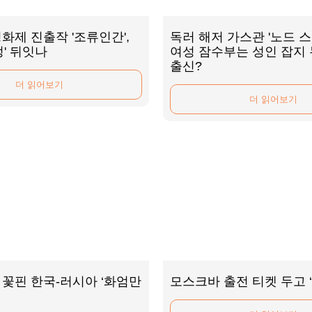
화제 진출작 '조류인간',
독러 해저 가스관 '노드 스
정' 뒤잇나
여성 잠수부는 성인 잡지
출신?
더 읽어보기
더 읽어보기
꽃핀 한국-러시아 ‘화엄만
모스크바 출전 티켓 두고 ‘