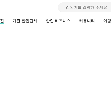
진
기관·한인단체
한인 비즈니스
커뮤니티
여