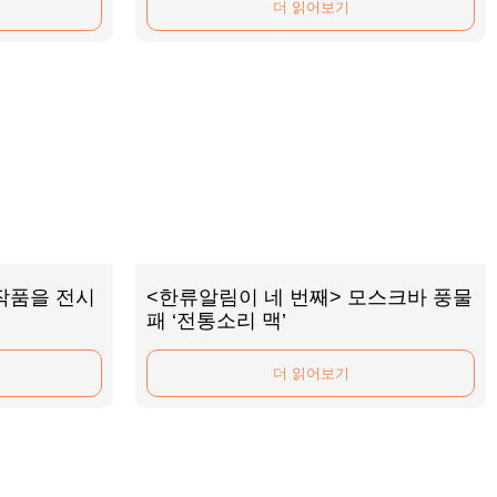
더 읽어보기
작품을 전시
<한류알림이 네 번째> 모스크바 풍물
패 ‘전통소리 맥’
더 읽어보기