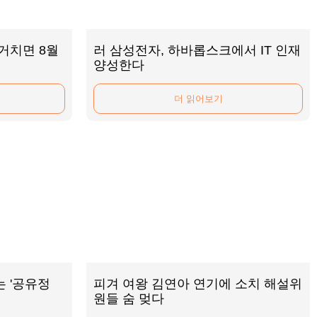
거치면 8월
러 삼성전자, 하바롭스크에서 IT 인재
양성한다
더 읽어보기
 '공유정
피겨 여왕 김연아 연기에 소치 해설위
원들 숨 멎다