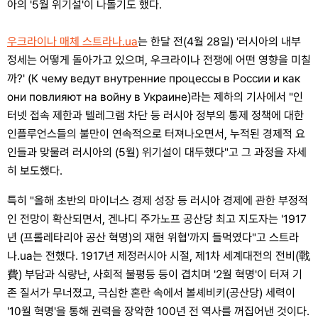
아의 '5월 위기설'이 나돌기도 했다.
우크라이나 매체 스트라나.ua
는 한달 전(4월 28일) '러시아의 내부
정세는 어떻게 돌아가고 있으며, 우크라이나 전쟁에 어떤 영향을 미칠
까?' (К чему ведут внутренние процессы в России и как
они повлияют на войну в Украине)라는 제하의 기사에서 "인
터넷 접속 제한과 텔레그램 차단 등 러시아 정부의 통제 정책에 대한
인플루언스들의 불만이 연속적으로 터져나오면서, 누적된 경제적 요
인들과 맞물려 러시아의 (5월) 위기설이 대두했다"고 그 과정을 자세
히 보도했다.
특히 "올해 초반의 마이너스 경제 성장 등 러시아 경제에 관한 부정적
인 전망이 확산되면서, 겐나디 주가노프 공산당 최고 지도자는 '1917
년 (프롤레타리아 공산 혁명)의 재현 위협'까지 들먹였다"고 스트라
나.ua는 전했다. 1917년 제정러시아 시절, 제1차 세계대전의 전비(戰
費) 부담과 식량난, 사회적 불평등 등이 겹치며 '2월 혁명'이 터져 기
존 질서가 무너졌고, 극심한 혼란 속에서 볼셰비키(공산당) 세력이
'10월 혁명'을 통해 권력을 장악한 100년 전 역사를 꺼집어낸 것이다.