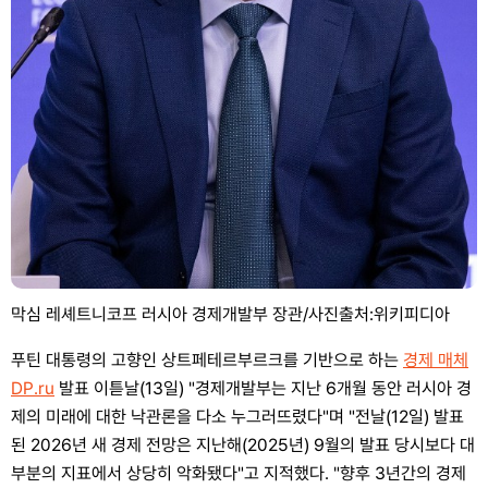
막심 레셰트니코프 러시아 경제개발부 장관/사진출처:위키피디아
푸틴 대통령의 고향인 상트페테르부르크를 기반으로 하는
경제 매체
DP.ru
발표 이튿날(13일) "경제개발부는 지난 6개월 동안 러시아 경
제의 미래에 대한 낙관론을 다소 누그러뜨렸다"며 "전날(12일) 발표
된 2026년 새 경제 전망은 지난해(2025년) 9월의 발표 당시보다 대
부분의 지표에서 상당히 악화됐다"고 지적했다. "향후 3년간의 경제