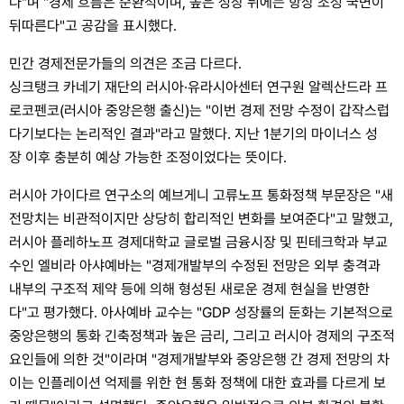
다"며 "경제 흐름은 순환적이며, 높은 성장 뒤에는 항상 조정 국면이
뒤따른다"고 공감을 표시했다.
민간 경제전문가들의 의견은 조금 다르다.
싱크탱크 카네기 재단의 러시아·유라시아센터 연구원 알렉산드라 프
로코펜코(러시아 중앙은행 출신)는 "이번 경제 전망 수정이 갑작스럽
다기보다는 논리적인 결과"라고 말했다. 지난 1분기의 마이너스 성
장 이후 충분히 예상 가능한 조정이었다는 뜻이다.
러시아 가이다르 연구소의 예브게니 고류노프 통화정책 부문장은 "새
전망치는 비관적이지만 상당히 합리적인 변화를 보여준다"고 말했고,
러시아 플레하노프 경제대학교 글로벌 금융시장 및 핀테크학과 부교
수인 엘비라 아샤예바는 "경제개발부의 수정된 전망은 외부 충격과
내부의 구조적 제약 등에 의해 형성된 새로운 경제 현실을 반영한
다"고 평가했다. 아사예바 교수는 "GDP 성장률의 둔화는 기본적으로
중앙은행의 통화 긴축정책과 높은 금리, 그리고 러시아 경제의 구조적
요인들에 의한 것"이라며 "경제개발부와 중앙은행 간 경제 전망의 차
이는 인플레이션 억제를 위한 현 통화 정책에 대한 효과를 다르게 보