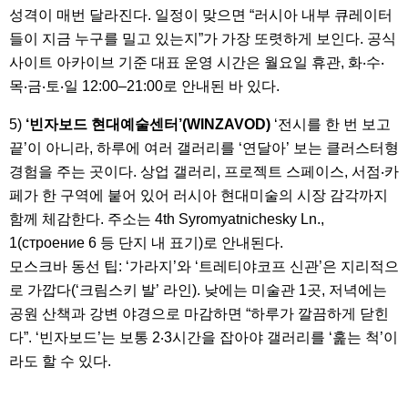
성격이 매번 달라진다. 일정이 맞으면 “러시아 내부 큐레이터
들이 지금 누구를 밀고 있는지”가 가장 또렷하게 보인다. 공식
사이트 아카이브 기준 대표 운영 시간은 월요일 휴관, 화‧수‧
목‧금‧토‧일 12:00–21:00로 안내된 바 있다.
5)
‘빈자보드 현대예술센터’(WINZAVOD)
‘전시를 한 번 보고
끝’이 아니라, 하루에 여러 갤러리를 ‘연달아’ 보는 클러스터형
경험을 주는 곳이다. 상업 갤러리, 프로젝트 스페이스, 서점‧카
페가 한 구역에 붙어 있어 러시아 현대미술의 시장 감각까지
함께 체감한다. 주소는 4th Syromyatnichesky Ln.,
1(строение 6 등 단지 내 표기)로 안내된다.
모스크바 동선 팁: ‘가라지’와 ‘트레티야코프 신관’은 지리적으
로 가깝다(‘크림스키 발’ 라인). 낮에는 미술관 1곳, 저녁에는
공원 산책과 강변 야경으로 마감하면 “하루가 깔끔하게 닫힌
다”. ‘빈자보드’는 보통 2‧3시간을 잡아야 갤러리를 ‘훑는 척’이
라도 할 수 있다.