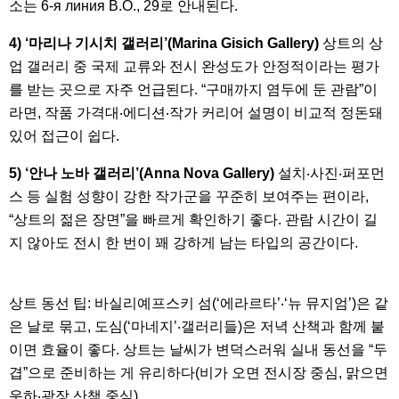
소는 6-я линия В.О., 29로 안내된다.
4) ‘마리나 기시치 갤러리’(Marina Gisich Gallery)
상트의 상
업 갤러리 중 국제 교류와 전시 완성도가 안정적이라는 평가
를 받는 곳으로 자주 언급된다. “구매까지 염두에 둔 관람”이
라면, 작품 가격대‧에디션‧작가 커리어 설명이 비교적 정돈돼
있어 접근이 쉽다.
5) ‘안나 노바 갤러리’(Anna Nova Gallery)
설치‧사진‧퍼포먼
스 등 실험 성향이 강한 작가군을 꾸준히 보여주는 편이라,
“상트의 젊은 장면”을 빠르게 확인하기 좋다. 관람 시간이 길
지 않아도 전시 한 번이 꽤 강하게 남는 타입의 공간이다.
상트 동선 팁: 바실리예프스키 섬(‘에라르타’‧‘뉴 뮤지엄’)은 같
은 날로 묶고, 도심(‘마네지’‧갤러리들)은 저녁 산책과 함께 붙
이면 효율이 좋다. 상트는 날씨가 변덕스러워 실내 동선을 “두
겹”으로 준비하는 게 유리하다(비가 오면 전시장 중심, 맑으면
운하‧광장 산책 중심).