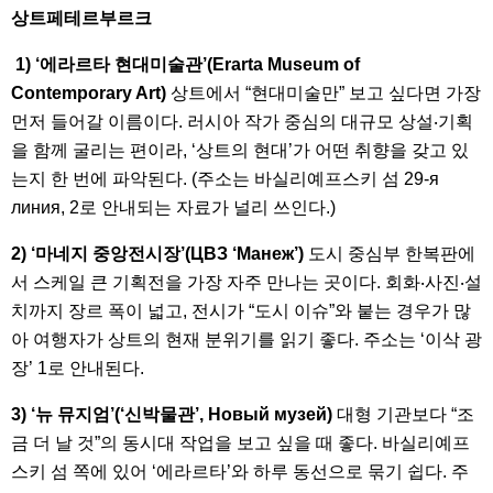
상트페테르부르크
1) ‘에라르타 현대미술관’(Erarta Museum of
Contemporary Art)
상트에서 “현대미술만” 보고 싶다면 가장
먼저 들어갈 이름이다. 러시아 작가 중심의 대규모 상설‧기획
을 함께 굴리는 편이라, ‘상트의 현대’가 어떤 취향을 갖고 있
는지 한 번에 파악된다. (주소는 바실리예프스키 섬 29-я
линия, 2로 안내되는 자료가 널리 쓰인다.)
2) ‘마네지 중앙전시장’(ЦВЗ ‘Манеж’)
도시 중심부 한복판에
서 스케일 큰 기획전을 가장 자주 만나는 곳이다. 회화‧사진‧설
치까지 장르 폭이 넓고, 전시가 “도시 이슈”와 붙는 경우가 많
아 여행자가 상트의 현재 분위기를 읽기 좋다. 주소는 ‘이삭 광
장’ 1로 안내된다.
3) ‘뉴 뮤지엄’(‘신박물관’, Новый музей)
대형 기관보다 “조
금 더 날 것”의 동시대 작업을 보고 싶을 때 좋다. 바실리예프
스키 섬 쪽에 있어 ‘에라르타’와 하루 동선으로 묶기 쉽다. 주