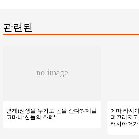
관련된
연재)전쟁을 무기로 돈을 산다?-'데칼
에따 라시아
코마니:신들의 화폐'
미끄러지고,
러시아어가 