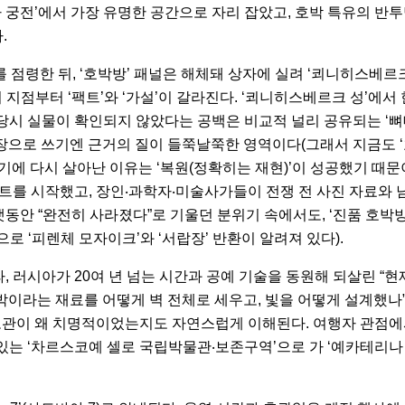
나 궁전’에서 가장 유명한 공간으로 자리 잡았고, 호박 특유의 반
.
대를 점령한 뒤, ‘호박방’ 패널은 해체돼 상자에 실려 ‘쾨니히스베
이 지점부터 ‘팩트’와 ‘가설’이 갈라진다. ‘쾨니히스베르크 성’에
입 당시 실물이 확인되지 않았다는 공백은 비교적 널리 공유되는 ‘뼈
문장으로 쓰기엔 근거의 질이 들쭉날쭉한 영역이다(그래서 지금도 ‘
세기에 다시 살아난 이유는 ‘복원(정확히는 재현)’이 성공했기 때문이
트를 시작했고, 장인‧과학자‧미술사가들이 전쟁 전 사진 자료와 남
랫동안 “완전히 사라졌다”로 기울던 분위기 속에서도, ‘진품 호박방
 ‘피렌체 모자이크’와 ‘서랍장’ 반환이 알려져 있다).
니라, 러시아가 20여 년 넘는 시간과 공예 기술을 동원해 되살린 “
박이라는 재료를 어떻게 벽 전체로 세우고, 빛을 어떻게 설계했나
보관이 왜 치명적이었는지도 자연스럽게 이해된다. 여행자 관점에서
 있는 ‘차르스코예 셀로 국립박물관‧보존구역’으로 가 ‘예카테리나