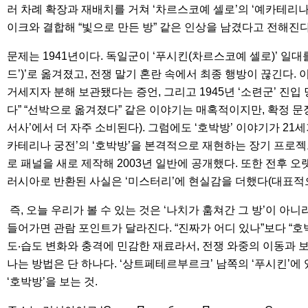
러 차례 확장과 재배치를 거쳐 ‘차르스코예 셀로’의 ‘예카테리
이크와 결합해 “빛으로 만든 방” 같은 인상을 남겼다고 전해진다
문제는 1941년이다. 독일군이 ‘푸시킨(차르스코예 셀로)’ 일
드’)’로 옮겨졌고, 전쟁 말기 혼란 속에서 최종 행방이 끊긴다. 
거세지자 분해 보관됐다는 증언, 그리고 1945년 ‘소련군’ 진
다” “선박으로 옮겨졌다” 같은 이야기는 매혹적이지만, 확정 
서사’에서 더 자주 소비된다). 그럼에도 ‘호박방’ 이야기가 21
카테리나 궁전’의 ‘호박방’을 본격적으로 재현하는 장기 프로젝
로 패널을 새로 제작해 2003년 일반에 공개했다. 또한 전후 오
러시아로 반환된 사실은 ‘미스터리’에 현실감을 더했다(대표적으로
즉, 오늘 우리가 볼 수 있는 것은 ‘나치가 훔쳐간 그 방’이 아
들어가면 관람 포인트가 달라진다. “진짜가 어디 있나”보다 “호
도‧습도 변화와 충격에 민감한 재료라서, 전쟁 와중의 이동과 
나는 방법은 단 하나다. ‘상트페테르부르크’ 남쪽의 ‘푸시킨’에
‘호박방’을 보는 것.