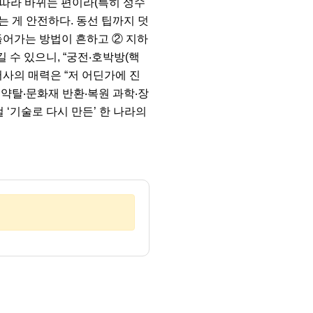
행사에 따라 바뀌는 편이라(특히 성수
는 게 안전하다. 동선 팁까지 덧
들어가는 방법이 흔하고 ② 지하
 수 있으니, “궁전‧호박방(핵
 서사의 매력은 “저 어딘가에 진
 약탈‧문화재 반환‧복원 과학‧장
 ‘기술로 다시 만든’ 한 나라의