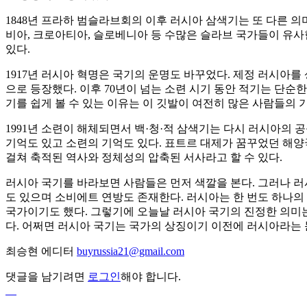
1848년 프라하 범슬라브회의 이후 러시아 삼색기는 또 다른 의
비아, 크로아티아, 슬로베니아 등 수많은 슬라브 국가들이 유사
있다.
1917년 러시아 혁명은 국기의 운명도 바꾸었다. 제정 러시아를
으로 등장했다. 이후 70년이 넘는 소련 시기 동안 적기는 단
기를 쉽게 볼 수 있는 이유는 이 깃발이 여전히 많은 사람들의 
1991년 소련이 해체되면서 백·청·적 삼색기는 다시 러시아의 
기억도 있고 소련의 기억도 있다. 표트르 대제가 꿈꾸었던 해양
걸쳐 축적된 역사와 정체성의 압축된 서사라고 할 수 있다.
러시아 국기를 바라보면 사람들은 먼저 색깔을 본다. 그러나 러
도 있으며 소비에트 연방도 존재한다. 러시아는 한 번도 하나의
국가이기도 했다. 그렇기에 오늘날 러시아 국기의 진정한 의미는
다. 어쩌면 러시아 국기는 국가의 상징이기 이전에 러시아라는
최승현 에디터
buyrussia21@gmail.com
댓글을 남기려면
로그인
해야 합니다.