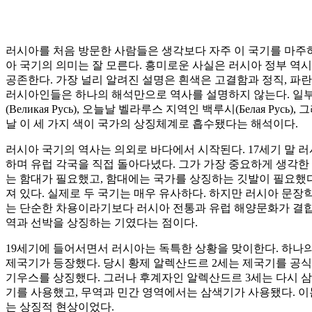
러시아를 처음 방문한 사람들은 생각보다 자주 이 국기를 마주하
아 국기의 의미는 잘 모른다. 흥미로운 사실은 러시아 정부 역시
공존한다. 가장 널리 알려진 설명은 흰색은 고결함과 정직, 파
러시아인들은 하나의 해석만으로 역사를 설명하지 않는다. 일부 
(Великая Русь), 오늘날 벨라루스 지역인 백루시(Белая Р
날 이 세 가지 색이 국가의 상징체계로 흡수됐다는 해석이다.
러시아 국기의 역사는 의외로 바다에서 시작된다. 17세기 말 
하며 유럽 각국을 직접 돌아다녔다. 그가 가장 중요하게 생각한
는 함대가 필요했고, 함대에는 국가를 상징하는 깃발이 필요했다
져 있다. 실제로 두 국기는 매우 유사하다. 하지만 러시아 문
는 단순한 차용이라기보다 러시아 전통과 유럽 해양문화가 결합된
역과 선박을 상징하는 기였다는 점이다.
19세기에 들어서면서 러시아는 독특한 상황을 맞이한다. 하나의
제국기가 등장했다. 당시 황제 알렉산드르 2세는 제국기를 공
기우스를 상징했다. 그러나 후계자인 알렉산드르 3세는 다시 삼
기를 사용했고, 무역과 민간 영역에서는 삼색기가 사용됐다. 이
는 상징적 현상이었다.