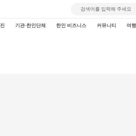
진
기관·한인단체
한인 비즈니스
커뮤니티
여