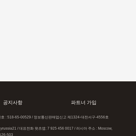
재외국민 신변
제28회 재외동포 문학상 공모 안내
공지사항
파트너 가입
록번호 : 518-65-00529 / 정보통신판매업신고 제1324-대전서구-4556호
uyrussia21 / 대표전화 왓츠앱: 7 925 456 0017 / 러시아 주소 : Moscow,
126-503