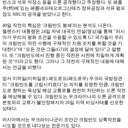
빈스크 석유 저장소 등을 드론 공격했다고 주장했다. 또 페름
주(州)에 있는 페름네프테오르그신테즈 정유공장과 석유 펌프
장도 SBU의 공격을 받았다고 한다.
40일 작전의 핵심은 '크림반도 봉쇄'라는 분석도 나온다.
젤렌스키 대통령은 24일 저녁 대국민 연설(영상)을 통해 "러시
아가 우리의 평화 조건을 수용할 수 있도록 G7 국가들이 우리
의 크림반도 작전 수행에 구체적인 지원 조치를 취할 것을 기
대한다"며 "모든 것은 그들(G7)의 결정에 달려 있다"고 말했
다. 또 "크림반도에서 진행 중인 작전은 사전에 치밀하게 계획
된 것"이라고도 했다. 그러나 그 작전의 구체적인 내용에 대해
서는 언급을 피했다.
앞서 미하일(미하일로) 페도로프(페도로우) 우크라 국방장관
이 "크림반도를 고립시키겠다"는 의지를 표명한 만큼, 크림반
도로 향하는 육상및 해상 교통로를 완전히 차단하는 드론 작전
을 예상해볼 수 있다. 크림반도는 우크라이나의 드론 공격으로
본토와의 교류가 불안정해지자 26일 지역 비상사태를 선포한
상태다.
러시아에서는 우크라이나군이 조만간 크림반도 상륙작전을
시도할 것으로 내다보는 전문가도 있다.