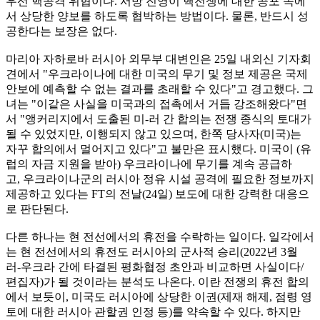
우선 핵공격 위협이다. 서방 진영이 핵전쟁에 대한 공포 속에
서 상당한 양보를 하도록 협박하는 방법이다. 물론, 반드시 성
공한다는 보장은 없다.
마리아 자하로바 러시아 외무부 대변인은 25일 내외신 기자회
견에서 "우크라이나에 대한 미국의 무기 및 정보 제공은 국제
안보에 예측할 수 없는 결과를 초래할 수 있다"고 경고했다. 그
녀는 "이같은 사실을 미국과의 접촉에서 거듭 강조해왔다"면
서 "앵커리지에서 도출된 미-러 간 합의는 전쟁 종식의 토대가
될 수 있었지만, 이행되지 않고 있으며, 한쪽 당사자(미국)는
자꾸 합의에서 멀어지고 있다"고 불만은 표시했다. 미국이 (유
럽의 자금 지원을 받아) 우크라이나에 무기를 계속 공급하
고, 우크라이나군의 러시아 정유 시설 공격에 필요한 정보까지
제공하고 있다는 FT의 전날(24일) 보도에 대한 강력한 대응으
로 판단된다.
다른 하나는 현 전선에서의 휴전을 수락하는 일이다. 일각에서
는 현 전선에서의 휴전도 러시아의 군사적 승리(2022년 3월
러-우크라 간에 타결된 평화협정 초안과 비교하면 사실이다/
편집자)가 될 것이라는 분석도 나온다. 이란 전쟁의 휴전 합의
에서 보듯이, 미국도 러시아에 상당한 이권(제재 해제, 점령 영
토에 대한 러시아 관할권 인정 등)를 약속할 수 있다. 하지만