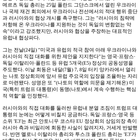
메르츠 독일 총리는 25일 폴란드 그단스크에서 열린 우크라이
나 국제 재건 회의에서 우크라이나 전선에서의 적대 행위 중단
과 러시아와의 협상 개시를 촉구했다. 그는 "러시아의 침략에
저항해 온 우크라이나를 지원하는 것이 독일의 변함없는 약
속"이라고 강조했지만, 러시아와 협상을 주장하는 대표적인
유럽내 협상파다.
그는 전날(24일) "미국과 유럽의 적극 참여 아래 우크라이나와
러시아의 직접 대화를 위한 제안을 지지한다"는 영국·프랑스·
독일·이탈리아·폴란드 등 유럽 5개국(E5) 정상의 공동성명을
주도했다. 이날 회동은 내달(7월) 7, 8일 터키 앙카라에서 열리
는 나토 정상회의에 앞서 유럽 주요국의 입장을 조율하는 자리
로 마련됐다. 성명은 또 "(나토의 역할에 의문을 제기해온) 미
국(특히 트럼프 대통령)이 동맹(나토)에서 계속 수행하는 핵심
적 역할"을 인정했다.
러시아와의 직접 대화를 둘러싼 유럽내 분열 조짐이 트럼프 대
통령의 눈에는 어떻게 비칠지 궁금하다. 독일·프랑스·영국 등
소위 'E3'는 최근 안토니우 코스타 EU 정상회의 상임의장 측이
러시아 측과 비밀리에 회동한 사실이 알려지자, 거세게 반발했
다. 반면 멜로니 이탈리아 총리와 투스크 폴란드 총리는 'E3'가