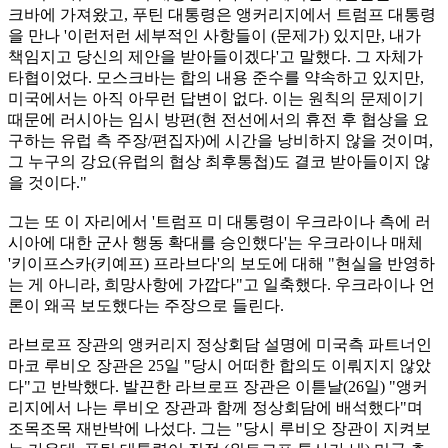
크바에 가져왔고, 푸틴 대통령은 앵커리지에서 트럼프 대통령
을 만나 '이런저런 세부적인 사항들이 (문제가) 있지만, 내가
책임지고 당신의 제안을 받아들이겠다'고 말했다. 그 자체가
타협이었다. 모스크바는 합의 내용 준수를 약속하고 있지만,
미국에서는 아직 아무런 답변이 없다. 이는 원칙의 문제이기
때문에 러시아는 임시 방편(현 전선에서의 휴전 후 협상을 요
구하는 유럽 측 주장/편집자)에 시간을 낭비하지 않을 것이며,
그 누구의 강요(유럽의 협상 최후통첩)도 결코 받아들이지 않
을 것이다."
그는 또 이 자리에서 '트럼프 미 대통령이 우크라이나 측에 러
시아에 대한 군사 행동 확대를 승인했다'는 우크라이나 매체
'키이프스카(키예프) 프라브다'의 보도에 대해 "현실을 반영하
는 게 아니라, 희망사항에 가깝다"고 일축했다. 우크라이나 언
론이 왜곡 보도했다는 주장으로 들린다.
라브로프 장관의 앵커리지 정상회담 설명에 미국측 파트너인
마코 루비오 장관은 25일 "당시 어떠한 합의도 이뤄지지 않았
다"고 반박했다. 발끈한 라브로프 장관은 이튿날(26일) "앵커
리지에서 나는 루비오 장관과 함께 정상회담에 배석했다"며
조목조목 재반박에 나섰다. 그는 "당시 루비오 장관이 지켜보