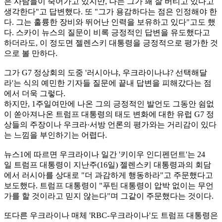
은 사람들이 죽어가고 있지만, 나는 그가 꽤 잘 버티고 있다고
생각한다"고 답변했다. 또 "그가 용감하다는 점은 인정해야 한
다. 그는 훌륭한 장비와 뛰어난 인력을 보유하고 있다"고도 했
다. 스카이 뉴스의 질문이 비록 긍정적인 답변을 유도했다고
하더라도, 이 정도면 젤렌스키 대통령을 긍정적으로 평가한 것
으로 볼 만하다.
그가 G7 정상회의 도중 '러시아냐, 우크라이나냐? 선택해달
라'는 식의 예민한 기자들 질문에 끝내 답변을 피해갔다는 점
에서 더욱 그렇다.
하지만, 1주일여만에 나온 그의 긍정적인 발언도 그동안 쉼없
이 쏟아져나온 트럼프 대통령의 태도 변화에 대한 유럽 G7 정
상들의 주장이나 우크라·서방 언론의 평가와는 거리감이 있다
는 느낌을 부인하기는 어렵다.
뉴스1에 따르면 우크라이나 일간 '키이우 인디펜던트'는 24
일 트럼프 대통령이 지난주(16일) 젤렌스키 대통령과의 회담
에서 러시아를 상대로 "더 과감하게 행동하라"고 주문했다고
보도했다. 트럼프 대통령이 "푸틴 대통령이 압박 없이는 무언
가를 할 것이라고 믿지 않는다"며 그같이 주문했다는 것이다.
또다른 우크라이나 매체 'RBC-우크라이나'도 트럼프 대통령은