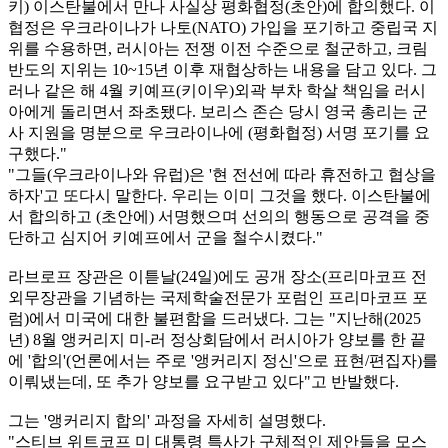
키) 이스탄불에서 만나 사실상 평화협정(초안)에 합의했다. 이
협정은 우크라이나가 나토(NATO) 가입을 포기하고 중립국 지
위를 수용하면, 러시아는 전쟁 이전 수준으로 철군하고, 크림
반도의 지위는 10~15년 이후 재협상하는 내용을 담고 있다. 그
러나 같은 해 4월 키예프(키이우)외곽 부차 학살 책임을 러시
아에게 돌리면서 좌초됐다. 보리스 존슨 당시 영국 총리는 군
사 지원을 명분으로 우크라이나에 (평화협정) 서명 포기를 요
구했다."
"그들(우크라이나와 유럽)은 '현 전선에 따라 휴전하고 협상을
하자'고 또다시 말한다. 우리는 이미 그것을 했다. 이스탄불에
서 합의하고 (초안에) 서명했으며 선의의 행동으로 공격을 중
단하고 심지어 키예프에서 군을 철수시켰다."
라브로프 장관은 이튿날(24일)에도 공개 장소(프리마코프 전
외무장관을 기념하는 국제학술전문가 포럼인 프리마코프 포
럼)에서 미국에 대한 불편함을 드러냈다. 그는 "지난해(2025
년) 8월 앵커리지 미-러 정상회담에서 러시아가 양보를 한 끝
에 '합의'(언론에서는 주로 '앵커리지 정신'으로 표현/편집자)를
이뤄냈는데, 또 추가 양보를 요구받고 있다"고 반발했다.
그는 '앵커리지 합의' 과정을 자세히 설명했다.
"스티브 위트코프 미 대통령 특사가 구체적인 제안들을 모스