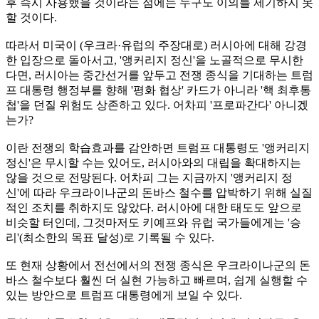
후 즉시 사용했을 것이라는 점에는 누구도 이의를 제기하지 못
할 것이다.
따라서 미국이 (우크라·유럽의 주장대로) 러시아에 대해 강경
한 입장으로 돌아서고, '앵커리지 정신'을 노골적으로 무시한
다면, 러시아는 중간선거를 앞두고 전쟁 종식을 기대하는 트럼
프 대통령 행정부를 향해 '평화 협상' 카드가 아니라 '핵 최후통
첩'을 던질 위험도 상존하고 있다. 어차피 '프로파간다' 아니겠
는가?
이란 전쟁의 학습효과를 감안하면 트럼프 대통령도 '앵커리지
정신'은 무시할 수는 있어도, 러시아와의 대립을 확대하지는
않을 것으로 전망된다. 어차피 그는 지금까지 '앵커리지 정
신'에 따라 우크라이나군의 돈바스 철수를 압박하기 위해 실질
적인 조치를 취하지도 않았다. 러시아에 대한 태도도 앞으로
비슷할 터인데, 그것마저도 키예프와 유럽 국가들에게는 '승
리'(최소한의 목표 달성)로 기록될 수 있다.
또 현재 상황에서 전선에서의 전쟁 종식은 우크라이나군의 돈
바스 철수보다 훨씬 더 실현 가능하고 빠르며, 쉽게 실행할 수
있는 방안으로 트럼프 대통령에게 보일 수 있다.