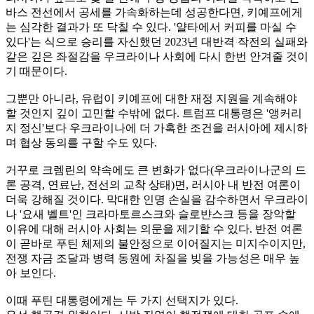
바스 전선에서 공세를 가속화하는데 성공한다면, 키예프에게
는 심각한 결과가 또 닥칠 수 있다. '얄타에서 커피를 마실 수
있다'는 식으로 승리를 자신했던 2023년 대반격 작전의 실패와
같은 깊은 좌절감을 우크라이나 사회에 다시 한번 안겨줄 것이
기 때문이다.
그뿐만 아니라, 유럽이 키예프에 대한 재정 지원을 계속해야
할 것인지 깊이 고민할 수밖에 없다. 트럼프 대통령은 '앵커리
지 정신'보다 우크라이나에 더 가혹한 조건을 러시아에 제시하
며 협상 동의를 구할 수도 있다.
거꾸로 크렘린의 약속에도 큰 변화가 없다(우크라이나군의 드
론 공격, 연료난, 전선의 교착 상태)면, 러시아 내 반전 여론이
더욱 강해질 것이다. 막대한 인명 손실을 감수하면서 우크라이
나 '요새 벨트'인 크라마토르스크와 슬로뱐스크 등을 장악할
이유에 대해 러시아 사회는 의문을 제기할 수 있다. 반전 여론
이 곧바로 푸틴 체제의 불안정으로 이어질지는 미지수이지만,
전쟁 자금 조달과 병력 동원에 차질을 빚을 가능성은 매우 높
아 보인다.
이때 푸틴 대통령에게는 두 가지 선택지가 있다.