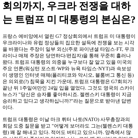
회의까지, 우크라 전쟁을 대하
는 트럼프 미 대통령의 본심은?
프랑스 에비앙에서 열린 G7 정상회의에서 트럼프 미 대통령이
우크라이나와 유럽 정상들의 집요한 설득에 전쟁을 보는 시각
을 바꿨다는 주장이 일부 외신(주로 파이낸셜 타임스·FT, 우크
라이나 매체 주장은 당연하다/편집자)을 통해 꾸준히 흘러나
왔다. 트럼프 대통령의 의중을 누구보다 잘 알고 있을 미국의
주요 언론(워싱턴 포스트·WP와 뉴욕 타임스·NYT)과 속보성
이 생명인 인터넷 매체(폴리티코와 악시오, 블룸버그 통신 등)
은 의외로(?) 침묵을 지킨 가운데, 트럼프 대통령은 G7회의가
끝난 뒤 1주일여만인 24일 입을 열었다. 그것도 영국의 스카이
뉴스가 "당신은 승자를 좋아하시죠. 젤렌스키 대통령이 지금
승리하고 있다고 생각하십니까?"라는 질문으로 받아낸 답변
이다.
트럼프 대통령은 이날 마크 뤼터 나토(NATO) 사무총장과의
회담 도중 질문을 받고 "어떻게 보더라도 그는(젤렌스키 대통
령) 꽤 잘 해내고 있다. 적어도 버티고 있으니까. 양측에서 많