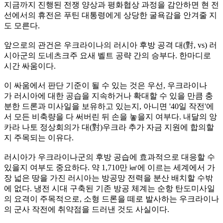
지금까지 진행된 전쟁 양상과 평화협상 과정을 감안하면 현 전
선에서의 휴전은 푸틴 대통령에게 상당한 굴욕감을 안겨줄 지
도 모른다.
앞으로의 관건은 우크라이나의 러시아 후방 공격 대(對, vs) 러
시아군의 도네츠크주 요새 벨트 공략 간의 승부다. 한마디로
시간 싸움이다.
이 싸움에서 판단 기준이 될 수 있는 것은 우선, 우크라이나
가 러시아에 대한 공습을 지속하거나 확대할 수 있을 만큼 충
분한 드론과 미사일을 보유하고 있는지, 아니면 '40일 작전'에
서 모든 비축량을 다 써버린 뒤 손을 놓을지 여부다. 내달의 앙
카라 나토 정상회의가 대(對)우크라 추가 자금 지원에 합의할
지 주목되는 이유다.
러시아가 우크라이나군의 후방 공습에 효과적으로 대응할 수
있을지 여부도 중요하다. 약 1,710만 ㎢에 이르는 세계에서 가
장 넓은 땅을 가진 러시아는 방공망 전력을 분산 배치할 수밖
에 없다. 냉전 시대 구축된 기존 방공 체계는 순항 탄도미사일
의 요격이 주목적으로, 소형 드론을 떼로 발사하는 우크라이나
의 군사 작전에 취약점을 드러낸 것도 사실이다.