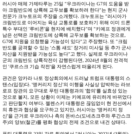
러시아 매체 가제타루는 25일 "우크라이나는 G7의 도움을 받
아 크림반도에 상륙해 교두보를 확보하려 한다"는 현지 군사
전문가 크누토프의 주장을 소개했다. 크누토프는 "러시아가
크림반도로 이어지는 육상 교통로를 보호하기 위해 이미 드론
특수 부대인 '루비콘'을 현지에 배치했다"며 "키예프 정권에게
남은 선택은 크림반도에 상륙해 교두보를 확보하는 것으로,
G7에 지원을 요청했을 가능성이 있다"고 주장했다. 또 "크림
반도를 공격할 수 있는 '스톰 섀도' 장거리 미사일 등 추가 군사
자산을 지원받을 가능성도 높다"고 했다. 실제로 우크라이나
군의 크림반도 상륙작전이 감행된다면, 2024년 8월의 전격적
인 '쿠르스크 기습 작전'을 자연스럽게 떠올리게 된다.
관건은 앙카라 나토 정상회의에서 드러날 트럼프 대통령의 스
탠스(입장)다. '앵커리지 정신'의 이행을 사실상 압박하는 라브
로프 장관의 요구대로 푸틴 대통령과의 '합의'를 실효성 있는
것으로 볼지, 모든 상황이 이제는 키예프에 유리하게 바뀌었다
고 판단할지 여부다. 젤렌스키 대통령은 끊임없이 현 전선에서
의 휴전과 협상을 요구하고 있지만, 러시아는 '앵커리지 정
신'을 근거로 우크라이나 측의 돈바스(도네츠크주와 루간스크
주)의 양보(철군)를 평화 협상의 전제 조건으로 내건 상태다.
푸틴 대통령은 23일 각료 회의에서 "러시아는 2022년 (3월의)