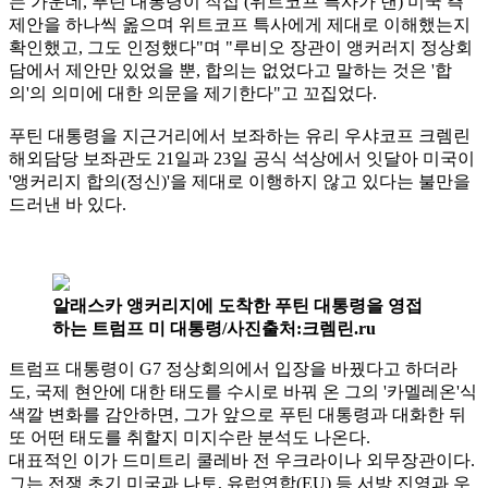
는 가운데, 푸틴 대통령이 직접 (위트코프 특사가 낸) 미국 측
제안을 하나씩 옲으며 위트코프 특사에게 제대로 이해했는지
확인했고, 그도 인정했다"며 "루비오 장관이 앵커러지 정상회
담에서 제안만 있었을 뿐, 합의는 없었다고 말하는 것은 '합
의'의 의미에 대한 의문을 제기한다"고 꼬집었다.
푸틴 대통령을 지근거리에서 보좌하는 유리 우샤코프 크렘린
해외담당 보좌관도 21일과 23일 공식 석상에서 잇달아 미국이
'앵커리지 합의(정신)'을 제대로 이행하지 않고 있다는 불만을
드러낸 바 있다.
알래스카 앵커리지에 도착한 푸틴 대통령을 영접
하는 트럼프 미 대통령/사진출처:크렘린.ru
트럼프 대통령이 G7 정상회의에서 입장을 바꿨다고 하더라
도, 국제 현안에 대한 태도를 수시로 바꿔 온 그의 '카멜레온'식
색깔 변화를 감안하면, 그가 앞으로 푸틴 대통령과 대화한 뒤
또 어떤 태도를 취할지 미지수란 분석도 나온다.
대표적인 이가 드미트리 쿨레바 전 우크라이나 외무장관이다.
그는 전쟁 초기 미국과 나토, 유럽연합(EU) 등 서방 진영과 우