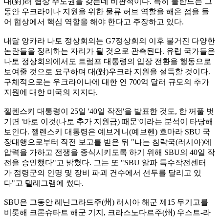
대(對)러 협상 주도권을 갖는데 비판적이다. 특히 폴란드는 그
동안 우크라이나 지원을 위한 물류 허브 역할을 해온 점을 들
어 협상에서 핵심 역할을 해야 한다고 주장하고 있다.
내달 앙카라 나토 정상회의는 G7정상회의 이후 불거진 다양한
논란들을 정리하는 자리가 될 것으로 관측된다. 유럽 국가들은
나토 정상회의에서도 트럼프 대통령의 입장 전환을 행동으로
보여줄 것으로 요구하며 대(對)우크라 지원을 설득할 것이다.
구체적으로는 우크라이나에 대한 연 700억 달러 규모의 추가
지원에 대한 미국의 지지다.
젤렌스키 대통령이 25일 '40일 작전'을 발표한 것도, 한 꺼풀 벗
기면 '바로 이것(나토 추가 지원금) 때문'이라는 분석이 타당해
보인다. 젤렌스키 대통령은 예브게니(예브헨) 흐마라 SBU 국
장대행으로부터 작전 보고를 받은 뒤 "나는 침략국(러시아)에
압력을 가하고 전쟁을 종식시키도록 하기 위해 SBU의 40일 작
전을 승인했다"고 밝혔다. 그는 또 "SBU 알파 특수작전센터
가 점령군의 인명 및 장비 파괴 건수에서 선두를 달리고 있
다"고 텔레그램에 썼다.
SBU은 그동안 레닌그라드주(州) 러시아 해군 제15 무기고를
비롯해 크론슈타트 해군 기지, 크라스노다르주(州) 우스트-라