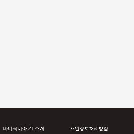
정보 기재해야
도 개정_검진 이행 30
 1세 사망해도 2세 영주귀
‘영주권 받으면 군대 간다
관련 법 개정
실은?
바이러시아 21 소개
개인정보처리방침