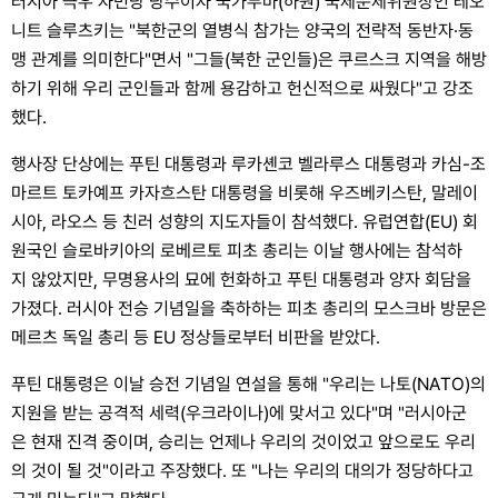
러시아 극우 자민당 당수이자 국가두마(하원) 국제문제위원장인 레오
니트 슬루츠키는 "북한군의 열병식 참가는 양국의 전략적 동반자·동
맹 관계를 의미한다"면서 "그들(북한 군인들)은 쿠르스크 지역을 해방
하기 위해 우리 군인들과 함께 용감하고 헌신적으로 싸웠다"고 강조
했다.
행사장 단상에는 푸틴 대통령과 루카셴코 벨라루스 대통령과 카심-조
마르트 토카예프 카자흐스탄 대통령을 비롯해 우즈베키스탄, 말레이
시아, 라오스 등 친러 성향의 지도자들이 참석했다. 유럽연합(EU) 회
원국인 슬로바키아의 로베르토 피초 총리는 이날 행사에는 참석하
지 않았지만, 무명용사의 묘에 헌화하고 푸틴 대통령과 양자 회담을
가졌다. 러시아 전승 기념일을 축하하는 피초 총리의 모스크바 방문은
메르츠 독일 총리 등 EU 정상들로부터 비판을 받았다.
푸틴 대통령은 이날 승전 기념일 연설을 통해 "우리는 나토(NATO)의
지원을 받는 공격적 세력(우크라이나)에 맞서고 있다"며 "러시아군
은 현재 진격 중이며, 승리는 언제나 우리의 것이었고 앞으로도 우리
의 것이 될 것"이라고 주장했다. 또 "나는 우리의 대의가 정당하다고