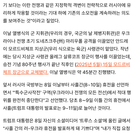
기 보다는 이란 전쟁과 같은 지정학적 격변이 전략적으로 러시아에 유
리하게 작용할 것이라는 기대 하에 기존의 소모전을 계속하려는 의도
를 보여주는 것"이라고 짚었다.
이날 열병식의 군 지휘관(우리의 경우, 국군의 날 제병지휘관)은 우크
라이나 전쟁 초기 도네츠크주(州) 마리우폴 공격을 이끌었던 안드레
이 모르드비체프 지상군(우리 식으로는 육군) 사령관이 맡았다. 작년
에는 당시 지상군 사령관 올레그 살류코프 장군이 행사를 이끌었는데,
승전 기념 80주년 행사가 끝난 직후인 (
2025년 5월) 15일 모드르비
체프 장군으로 교체됐다.
이날 열병식은 약 45분간 진행됐다.
앞서 러시아 국방부는 8일 이날부터 사흘간(8~10일) 휴전을 선언하
면서 "'특수군사작전' 구역(우크라이나 전쟁의 모든 전선)에서 적대 행
위를 완전히 중단한다"고 선언했다. 당초 8∼9일 이틀 간의 휴전에서
사흘(트럼프 대통령의 발표로는 9~11일)로 늘어난 것이다.
트럼프 대통령은 8일 자신의 소셜미디어 '트루스 소셜'에 올린 글에서
"사흘 간의 러-우크라 휴전을 발표하게 돼 기쁘다"며 "내가 직접 요청