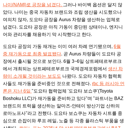
나미(NAMI)로 공장을 넘겼다.
그러나 바이백 옵션은 달지 않
았다. 나미는 중국 자동차 브랜드와 조립 생산을 시도했으나
여의치 않자, 도요타 공장을 Aurus 차량을 생산하는 업체로
넘겼다. 도요타 공장은 아직 가동이 중단된 상태이나, 엔지니
어와 관리자를 채용하기 막 시작했다고 한다.
도요타 공장의 가동 재개는 이미 여러 차례 연기됐으며,
6월
중 재가동으로 최종 발표됐다
. 곧 Aurus 차량들이 도요타 공
장에서 출시될 것으로 보인다. 6월 3~6일 상트페테르부르크
에서 개최되는 상트페테르부르크 국제경제포럼에서
생산 차
량이 소개될 것이라는 보도도
나왔다. 도요타 자동차 협력회
사들도 재가동을 준비중인 것으로 전해졌다.
rbc 등 러시아 언
론은 지난 6일
"도요타 협력업체 '도요타 보쇼쿠'(Toyota
Boshoku LLC)가 재가동을 준비하고 있다"며 "파트너는 BAZ
브랜드의 트럭을 생산하는 알마즈-안테이 방산기업 산하의
로마노프사"라고 전했다. 도요타 보쇼쿠는 자동차 시트를 중
심으로 손잡이와 루프 레일, 노즐 등 각종 플라스틱 부품을 생