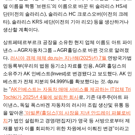
델 이름을 짝퉁 '브랜드'의 이름으로 바꾼 뒤 솔라리스 HS세
단(이전의 솔라리스), 솔라리스 HC 크로스오버(이전의 크레
타), 솔라리스 KRS 세단(이전의 기아 리오) 등을 생산하거나
생산할 계획이다.
상트페테르부르크 공장을 소유한 현지 업체 이름도 아트 파이
낸스→AGR자동차그룹→AGR홀딩스로 바뀐 것으로 알려졌
다.
러시아 경제 매체 dp.ru는 지난해(2025년) 7월
연방국가법
인등록부(우리의 법원 등기소) 자료를 인용, AGR 홀딩스의
소유주가 AK 인베스트(Invest)로 변경됐다고 보도했다. AK 인
베스트가 전체 지분의 94.999%를 확보했다는 것. dp.ru
는 "
AK인베스트는 자동차 매매 서비스를 제공하는 IT업체 Tri
Tochki가 2025년 4월에 설립한 회사
로, 기존 대주주(아트 파
이낸스, 독일 폭스바겐 자동차의 러시아 조립 생산및 유통 등
을 맡아온
'아빌론(홀딩스)'의 사장을 지낸 안드레이 파블로비
치
가 법인 설립하고 경영/편집자)가 영국 등 서방으로부터 제
재를 받자 이를 회피하기 위한 차원에서 이뤄진 변경"이라고