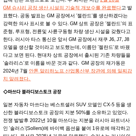
GM 슈샤리 공장 생산 시설의 기술적 개보수를 완료했다
고 발
표했다. 공동 발표는 GM 공장에서 '젤란드'를 생산하겠다는
강력한 의사 표시로 볼 수 있다. GM 상트 공장은 '젤란드'의 표
준형, 루프형, 전륜및 사륜구동형 차량 생산 시설을 갖췄다고
한다. 러시아 타스 통신은 앞서 GM 공장에서 재쿠 J6, J7, J8
모델을 생산할 것이라고 보도했는데, 이름만 '젤란드'로 바꿨
다고 보면 된다. 현대차 상트 공장에서 출시된 기존 차량들을
'솔라리스'로 이름을 바꾼 것과 같다. GM 공장의 재가동은
2024년 7월
안톤 알리하노프 산업통산부 장관에 의해 일찌감
치 알려졌다.
◇마쓰다 블라디보스토크 공장
일본 자동차 마쓰다는 베스트셀러 SUV 모델인 CX-5 등을 생
산한 블라디보스토크 공장의 지분 50%를 소유하고 있었다.
전쟁 발발후 2022년 10월 마쓰다는 지분을 러시아 파트너사
인 '솔러스'(Sollers)에 바이백 옵션을 붙여 1유로에 매각하고