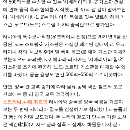
연 500억㎥를 수송할 수 있는 '시베리아의 힘-2' 가스관 건설
에 관해 중국 측과 협의를 시작했는데, 아직 갈 길이 멀어보인
다. '시베리아힘-1, 2'는 러시아와 독일을 잇는 발트해 해저 가
스관 '노르트(노드) 스트림-1, 2의 중국판'으로 평가된다.
러시아의 특수군사작전(우크라이나 전쟁)으로 2021년 9월 완
공된 '노드 스트림-2' 가스관은 사실상 폐기된 상태이고, 우크
라이나 측의 '사보타주'(비밀 폭파 음모)로 해저 가스관 자체가
부분적으로 파괴됐다. 이에따라 러시아는 ‘시베리아의 힘-2’
가스관을 조기에 완공해 '노드-스트림' 가스관을 대체할 수 있
기를 바랬다. 공급 용량도 연간 500억~550억㎥로 비슷하다.
반면, 양국 간 교역 증가에 따라 물류 동맥 격인 철도와 도로
건설에는 중·러 양국 모두 적극적이다.
스트라나.ua에 따르면
러시아와 중국은 양국 국경을 가로지
르는 두 번째 시베리아 철도를 건설하기로 합의했다고 블룸버
그 통신이 20일 보도했다. 두 나라의 철도가 만나는 기존 노선
은 궤간(軌間)이 서로 달라 접촉 지점에서 화물을 다시 싣고