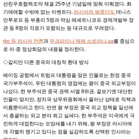
선린우호협력조약 체결 25주년 기념일에 맞춰 이뤄졌다. 화
기애애할 수밖에 없는 이벤트다.
러시아의 방중단도
데니스
만투로프 등 부총리 5명과 막심 레셰트니코프 경제개발부 장
관 등 8명의 각료가 포함되는 등 대규모로 꾸려졌다.
rbc 등 러시아 언론
과
우크라이나 매체 스트라나.ua
를 중심으
로 러·중 정상회담의 내용을 정리한다.
◇같지만 다른 중국의 대칭적 환대 방식
베이징 공항에서 트럼프 대통령을 맞은 인물로는 한정 중국
국가부주석이, 푸틴 대통령의 영접에는 왕이 중국 외교부장이
나섰다. 한 부주석은 중국 권력 서열 8위권. 겉보기엔 대단한
인물이 맞지만, 정치국 상무위원회에서 물러난 상태로 직책과
이름뿐이라고 한다. 반면 왕 부장은 중국 외교 정책을 일선에
서 총괄하는 외교 분야 최고 실세다. 한 부주석은 미국에게 극
진하게 대접한다는 모양새를 내기 위해, 왕 부장은 러시아에
게 각별히 챙기고 있다는 점을 실감하도록 선택된 인사라는