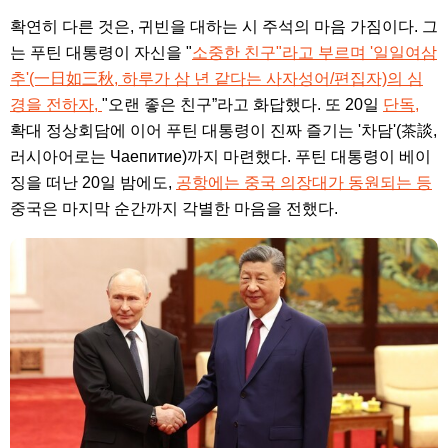
확연히 다른 것은, 귀빈을 대하는 시 주석의 마음 가짐이다. 그
는 푸틴 대통령이 자신을 "
소중한 친구"라고 부르며 '일일여삼
추'(一日如三秋, 하루가 삼 년 같다는 사자성어/편집자)의 심
경을 전하자,
"오랜 좋은 친구”라고 화답했다. 또 20일
단독,
확대 정상회담에 이어 푸틴 대통령이 진짜 즐기는 '차담'(茶談,
러시아어로는 Чаепитие)까지 마련했다. 푸틴 대통령이 베이
징을 떠난 20일 밤에도,
공항에는 중국 의장대가 동원되는 등
중국은 마지막 순간까지 각별한 마음을 전했다.