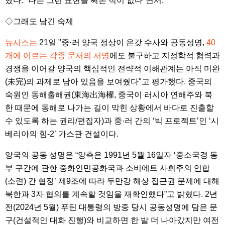
했다. "나는 그런 표현을 써본 적이 없다"면서.
◇그래도 남긴 숙제
뉴시스는
21일 "중·러 양국 정상이 온갖 수사와 공동성명,
40
개에 이르는 각종 문서의 서명
에도 불구하고 지정학적 협력과
경쟁을 이어갈 양국의 핵심적인 전략적 이해관계는 아직 미완
(未完)의 과제로 남아 있음을 보여줬다"고 평가했다. 중국의
숙원인 동해출해권(東海出海權, 중국이 러시아 연해주와 북
한 때문에 동해로 나가는 길이 막힌 상황에서 바다로 진출할
수 있도록 하는 권리/편집자)과 중·러 간의 ‘빅 프로젝트’인 ‘시
베리아의 힘-2’ 가스관 건설이다.
양국의 공동 성명은 “양측은 1991년 5월 16일자 ‘중소국경 동
부 구간에 관한 중화인민공화국과 소비에트 사회주의 연합
(소련) 간 협정’ 제9조에 따라 두만강 해상 접근권 문제에 대해
북한과 3자 협의를 계속할 것임을 재확인했다”고 밝혔다. 2년
전(2024년 5월) 푸틴 대통령의 방중 당시 공동성명에 담은 문
구(건설적인 대화 진행)와 비교하면 한 발 더 나아갔지만 여전