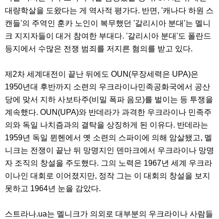
대량학살을 도왔다는 게 역사적 평가다. 반면, '캐나다 하원 스
캔들'의 주역인 훈카 노인이 복무했던 '갈리시아 분대'는 멜니
크 지지자들이 대거 참여한 부대다. '갈리시아 분대'도 폴란드
등지에서 수많은 전쟁 범죄를 저지른 혐의를 받고 있다.
제2차 세계대전이 끝난 뒤에도 OUN(무장세력은 UPA)은
1950년대 후반까지 소련의 우크라이나민족공화국에서 공산
당에 맞서 지하 사보타주(비밀 폭파 음모)를 벌이는 등 투쟁을
계속했다. OUN(UPA)와 반데라가 과격한 우크라이나 민족주
의와 독일 나치즘과의 결탁을 상징하게 된 이유다. 반데라는
1959년 독일 뮌헨에서 옛 소련의 스파이에 의해 암살됐고, 멜
니크는 전쟁이 끝난 뒤 망명지인 덴마크에서 우크라이나 망명
자 조직의 창설을 주도했다. 그의 노력은 1967년 세계 우크라
이나인 대회로 이어졌지만, 정작 그는 이 대회의 창설을 보지
못하고 1964년 눈을 감았다.
스트라나.ua는 멜니크가 의외로 대부분의 우크라이나 사람들