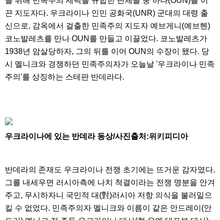
을 위해 민족주의 세력을 규합한 단체들 중 하나(OUN)를 이
끈 지도자다. 우크라이나 인민 공화국(UNR) 군대의 대령 출
신으로, 감옥에서 걸출한 민족주의 지도자 예브게니(예브헨)
코노발레츠를 만나 OUN를 만들고 이끌었다. 코노발레츠가
1938년 암살당하자, 그의 뒤를 이어 OUN의 수장이 됐다. 당
시 멜니크와 경쟁하던 민족주의자가 오늘날 '우크라이나 민족
주의'를 상징하는 스테판 반데라다.
우크라이나에 있는 반데라 동상/사진출처:위키피디아
반데라의 존재도 우크라이나 전쟁 초기에는 뜨거운 감자였다.
그를 내세우면 러시아측에 나치 척결이라는 전쟁 명분을 안겨
주고, 무시하자니 국민적 대(對)러시아 저항 의식을 불러일으
킬 수 없었다. 민족주의자 멜니크와 이름이 같은 안드레이(안