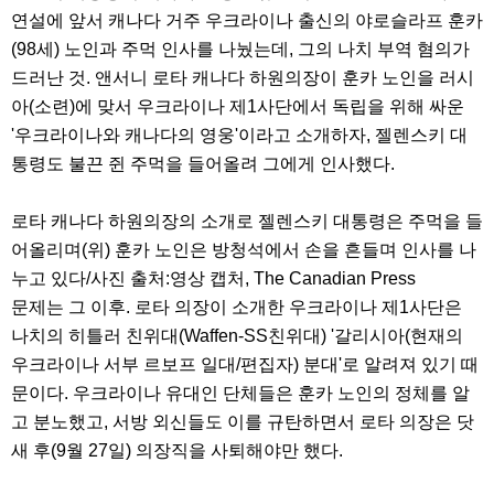
연설에 앞서 캐나다 거주 우크라이나 출신의 야로슬라프 훈카
(98세) 노인과 주먹 인사를 나눴는데, 그의 나치 부역 혐의가
드러난 것. 앤서니 로타 캐나다 하원의장이 훈카 노인을 러시
아(소련)에 맞서 우크라이나 제1사단에서 독립을 위해 싸운
'우크라이나와 캐나다의 영웅'이라고 소개하자, 젤렌스키 대
통령도 불끈 쥔 주먹을 들어올려 그에게 인사했다.
로타 캐나다 하원의장의 소개로 젤렌스키 대통령은 주먹을 들
어올리며(위) 훈카 노인은 방청석에서 손을 흔들며 인사를 나
누고 있다/사진 출처:영상 캡처, The Canadian Press
문제는 그 이후. 로타 의장이 소개한 우크라이나 제1사단은
나치의 히틀러 친위대(Waffen-SS친위대) '갈리시아(현재의
우크라이나 서부 르보프 일대/편집자) 분대'로 알려져 있기 때
문이다. 우크라이나 유대인 단체들은 훈카 노인의 정체를 알
고 분노했고, 서방 외신들도 이를 규탄하면서 로타 의장은 닷
새 후(9월 27일) 의장직을 사퇴해야만 했다.