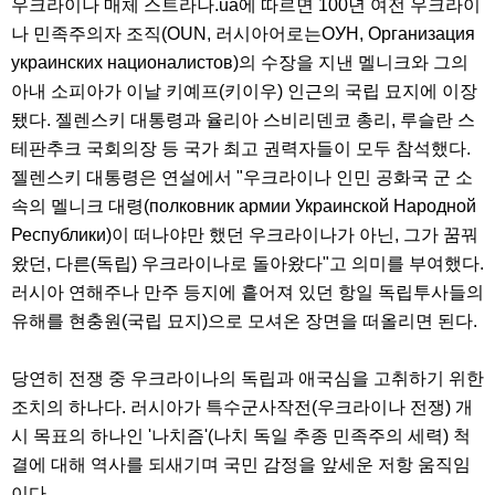
우크라이나 매체 스트라나.ua에 따르면 100년 여전 우크라이
나 민족주의자 조직(OUN, 러시아어로는ОУН, Организация
украинских националистов)의 수장을 지낸 멜니크와 그의
아내 소피아가 이날 키예프(키이우) 인근의 국립 묘지에 이장
됐다. 젤렌스키 대통령과 율리아 스비리덴코 총리, 루슬란 스
테판추크 국회의장 등 국가 최고 권력자들이 모두 참석했다.
젤렌스키 대통령은 연설에서 "우크라이나 인민 공화국 군 소
속의 멜니크 대령(полковник армии Украинской Народной
Республики)이 떠나야만 했던 우크라이나가 아닌, 그가 꿈꿔
왔던, 다른(독립) 우크라이나로 돌아왔다"고 의미를 부여했다.
러시아 연해주나 만주 등지에 흩어져 있던 항일 독립투사들의
유해를 현충원(국립 묘지)으로 모셔온 장면을 떠올리면 된다.
당연히 전쟁 중 우크라이나의 독립과 애국심을 고취하기 위한
조치의 하나다. 러시아가 특수군사작전(우크라이나 전쟁) 개
시 목표의 하나인 '나치즘'(나치 독일 추종 민족주의 세력) 척
결에 대해 역사를 되새기며 국민 감정을 앞세운 저항 움직임
이다.