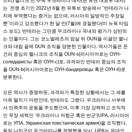
드리) 멜니크 전 주독 우크라이나 대사(현 유엔 대표부 대사)
는 전쟁 초기인 2022년 6월 한 유튜브 방송에서 "반데라가 나
치에 부역했다는 증거는 없으며, 러시아의 일방적인 주장일
뿐"이라고 강조했다가 한 달 만(7월)에 경질됐다(미 뉴욕 타임
스 보도). 반데라는 그만큼 우크라이나 국내외 평가가 상반되
는 인물이다. 그는 코노발레츠의 암살 뒤 OUN을 이끌던 멜니
크와 대립 끝에 OUN 조직을 양분한 인물이다. 역사가들은 온
건파 중심의 멜니크의 조직을 OUN-s(러시아어로는 ОУН-
солидаристы 혹은 ОУН-с)로, 과격파인 반데라 중심의 조직
을 OUN-b(러시아어로는 ОУН-бандеровцы 혹은 ОУН-б)로
분류한다.
모든 역사가 증명하듯, 과격파가 특정한 상황에서는 그 세를
더욱 떨치기 마련인데, 반데라도 그랬다. 우크라이나 서부에
서 민족주의 운동을 주도했으며, 이후 가장 강력하고 조직적
인 무장 세력인 '우크라이나 저항군 혹은 반군'(UPA, 러시아어
로는 УПА, Украинская повстанческая армия)을 조직했다.
독일 나치군이 우크라이나를 점령했을 당시, UPA는 유대인