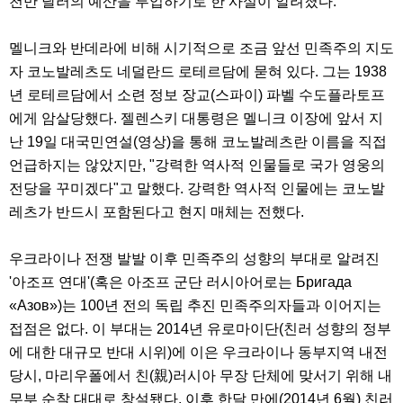
천만 달러의 예산을 투입하기로 한 사실이 알려졌다.
멜니크와 반데라에 비해 시기적으로 조금 앞선 민족주의 지도
자 코노발레츠도 네덜란드 로테르담에 묻혀 있다. 그는 1938
년 로테르담에서 소련 정보 장교(스파이) 파벨 수도플라토프
에게 암살당했다. 젤렌스키 대통령은 멜니크 이장에 앞서 지
난 19일 대국민연설(영상)을 통해 코노발레츠란 이름을 직접
언급하지는 않았지만, "강력한 역사적 인물들로 국가 영웅의
전당을 꾸미겠다"고 말했다. 강력한 역사적 인물에는 코노발
레츠가 반드시 포함된다고 현지 매체는 전했다.
우크라이나 전쟁 발발 이후 민족주의 성향의 부대로 알려진
'아조프 연대'(혹은 아조프 군단 러시아어로는 Бригада
«Азов»)는 100년 전의 독립 추진 민족주의자들과 이어지는
접점은 없다. 이 부대는 2014년 유로마이단(친러 성향의 정부
에 대한 대규모 반대 시위)에 이은 우크라이나 동부지역 내전
당시, 마리우폴에서 친(親)러시아 무장 단체에 맞서기 위해 내
무부 순찰 대대로 창설됐다. 이후 한달 만에(2014년 6월) 친러