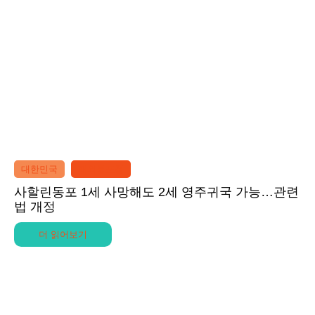
대한민국
재외동포청
사할린동포 1세 사망해도 2세 영주귀국 가능…관련
법 개정
더 읽어보기